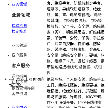
套、绝缘手套、防机械刺穿手套、
业务领域
遮蔽罩、导线软质遮蔽罩、绝缘
业务领域
毯、垫、罩、电绝缘鞋/靴、电绝
缘鞋/靴、电绝缘橡胶板、电绝缘
检验检测
橡胶板、安全带、安全绳、绝缘绳
检定校准
索（类）、钢丝绳吊索、纤维绳吊
索、吊装带、滑轮、吊钩、手拉葫
芦、速差自控器、自锁器、防坠
业务领域
器、缓冲器、登杆脚扣、登高板、
客户服务
安全帽（绝缘安全帽）、硬梯、软
梯、绝缘子卡具、紧线卡线器、携
客户服务
带型短路接地线/短路装置、核相
仪
送检指南
2
带电作业工器具预防
绝缘隔板、个人保安线、绝缘手工
在线下单
性试验
工具、绝缘托瓶架、绝缘硬梯、绝
报告查询界面
缘横担、绝缘紧线器、屏蔽服、静
客户咨询
电防护服装、导电鞋、10kV带电
作业用消弧开关、10kV旁路作业
新闻中心