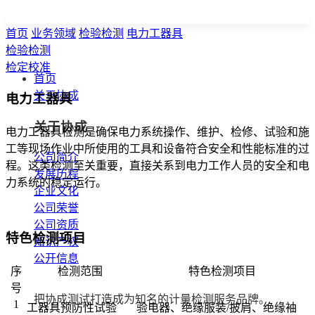
首页
业务领域
检验检测
电力工器具
检验检测
检定校准
首页
关于协成
电力工器具
关于协成
电力工器具检测是确保电力系统操作、维护、检修、试验和施
工等现场作业中所使用的工具和设备符合安全和性能标准的过
公司简介
程。这类检测至关重要，直接关系到电力工作人员的安全和电
发展历程
力系统的稳定运行。
企业文化
公司荣誉
公司资质
特色检测项目
知识产权
公开信息
序
检测范围
特色检测项目
号
把协成测试打造成为知名的计量检测服务品牌。
1
工器具预防性试验
验电器、绝缘服装/披肩、绝缘袖